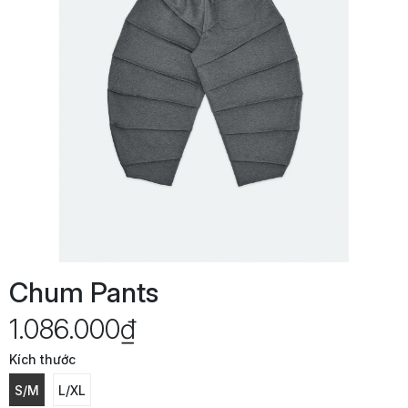
Chum Pants
1.086.000₫
Kích thước
S/M
L/XL