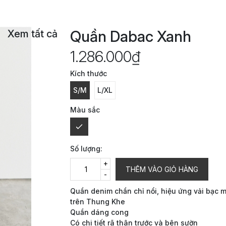
Quần Dabac Xanh
Xem tất cả
1.286.000₫
Kích thước
S/M
L/XL
Màu sắc
Số lượng:
+
THÊM VÀO GIỎ HÀNG
-
Quần denim chần chỉ nổi, hiệu ứng vải bạc 
trên Thung Khe
Quần dáng cong
Có chi tiết rã thân trước và bên sườn