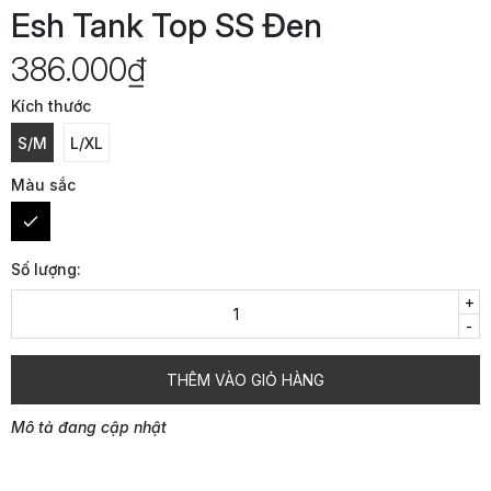
Esh Tank Top SS Đen
386.000₫
Kích thước
S/M
L/XL
Màu sắc
Số lượng:
+
-
THÊM VÀO GIỎ HÀNG
Mô tả đang cập nhật