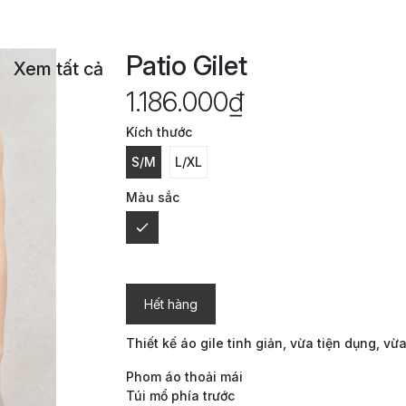
Patio Gilet
Xem tất cả
1.186.000₫
Kích thước
S/M
L/XL
Màu sắc
Hết hàng
Thiết kế áo gile tinh giản, vừa tiện dụng, vừ
Phom áo thoải mái
Túi mổ phía trước