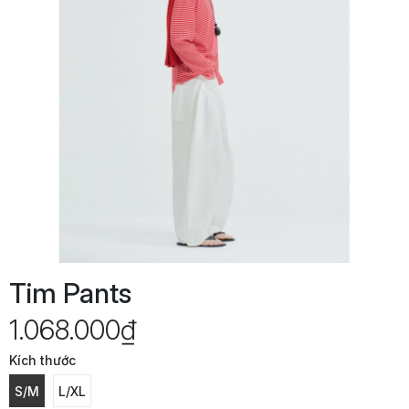
Tim Pants
1.068.000₫
Kích thước
S/M
L/XL